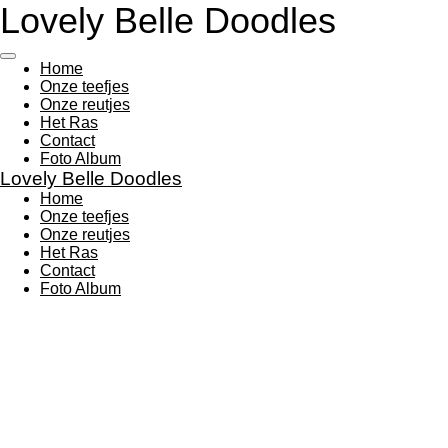
Lovely Belle Doodles
Ga
direct
naar
Home
de
Onze teefjes
hoofdinhoud
Onze reutjes
Het Ras
Contact
Foto Album
Lovely Belle Doodles
Home
Onze teefjes
Onze reutjes
Het Ras
Contact
Foto Album