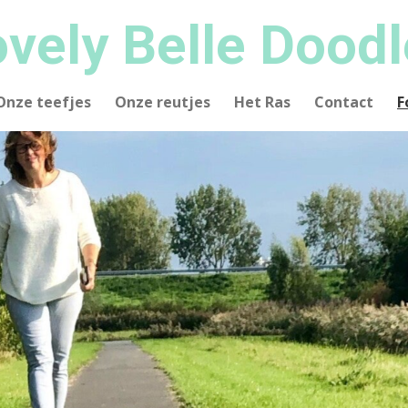
vely Belle Dood
Onze teefjes
Onze reutjes
Het Ras
Contact
F