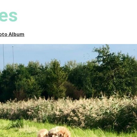
les
oto Album