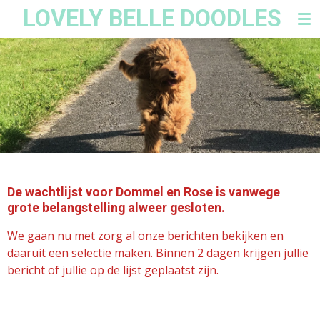
LOVELY BELLE DOODLES
Ga
direct
naar
de
hoofdinhoud
De wachtlijst voor Dommel en Rose is vanwege
grote belangstelling alweer gesloten.
We gaan nu met zorg al onze berichten bekijken en
daaruit een selectie maken. Binnen 2 dagen krijgen jullie
bericht of jullie op de lijst geplaatst zijn.